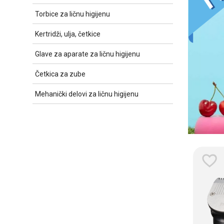
Torbice za ličnu higijenu
Kertridži, ulja, četkice
Glave za aparate za ličnu higijenu
Četkica za zube
Mehanički delovi za ličnu higijenu