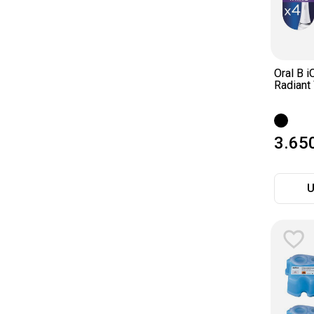
Oral B i
Radiant
3.65
U