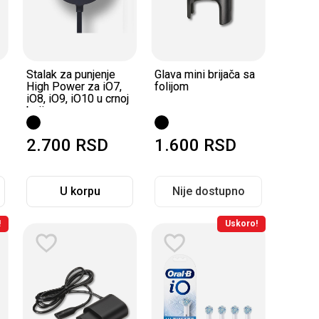
Stalak za punjenje
Glava mini brijača sa
High Power za iO7,
folijom
iO8, iO9, iO10 u crnoj
boji
2.700
RSD
1.600
RSD
U korpu
Nije dostupno
!
Uskoro!