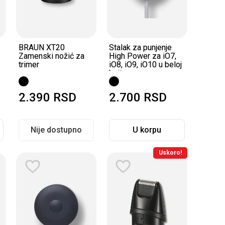
BRAUN XT20
Stalak za punjenje
Zamenski nožić za
High Power za iO7,
trimer
iO8, iO9, iO10 u beloj
boji
2.390
RSD
2.700
RSD
Nije dostupno
U korpu
Uskoro!