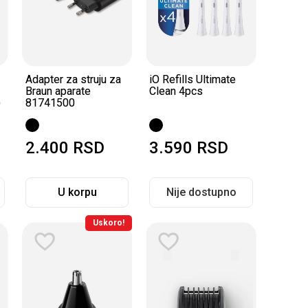
Adapter za struju za
iO Refills Ultimate
Braun aparate
Clean 4pcs
)
81741500
2.400
RSD
3.590
RSD
U korpu
Nije dostupno
Uskoro!