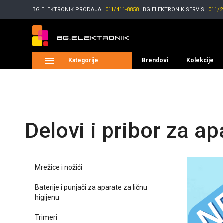
BG ELEKTRONIK
PRODAJA
011/411-8858
BG ELEKTRONIK
SERVIS
011/2
Kategorije
Brendovi
Kolekcije
Delovi i pribor za ap
Mrežice i nožići
Baterije i punjači za aparate za ličnu
higijenu
Trimeri