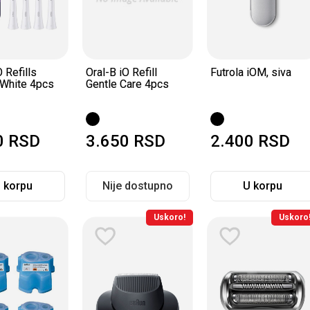
O Refills
Oral-B iO Refill
Futrola iOM, siva
 White 4pcs
Gentle Care 4pcs
0
RSD
3.650
RSD
2.400
RSD
 korpu
Nije dostupno
U korpu
Uskoro!
Uskoro