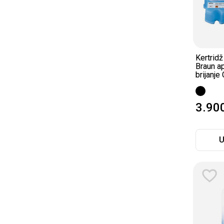
Kertridž
Braun a
brijanje
3.90
U