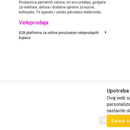
Prodavnica pametnih satova, mi eco uređaja, gadgeta
za telefone, delova i dodatne opreme za kućne,
kuhinjske, TV aparate i ostalu potrošaču elektroniku
Veleprodaja
B2B platforma za online poručivanje veleprodajnih
kupaca
Upotreba 
Cene su informativnog karaktera. Prodavac ne odgovara za tačnost
Ovaj web saj
personaliza
nastavite d
Samo n