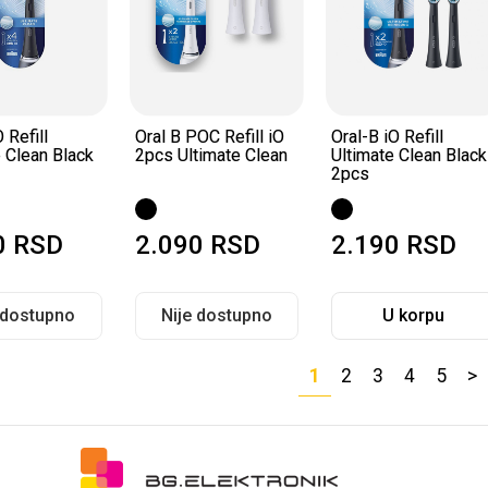
 Refill
Oral B POC Refill iO
Oral-B iO Refill
e Clean Black
2pcs Ultimate Clean
Ultimate Clean Black
2pcs
0
RSD
2.090
RSD
2.190
RSD
 dostupno
Nije dostupno
U korpu
1
2
3
4
5
>