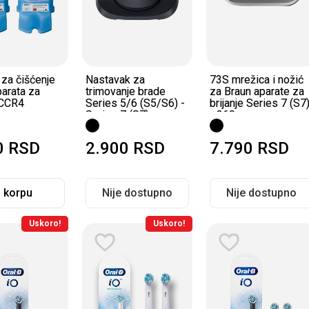
 za čišćenje
Nastavak za
73S mrežica i nožić
parata za
trimovanje brade
za Braun aparate za
 CCR4
Series 5/6 (S5/S6) -
brijanje Series 7 (S7
Series 7 (S7)
- 360 ...
0
RSD
2.900
RSD
7.790
RSD
 korpu
Nije dostupno
Nije dostupno
Uskoro!
Uskoro!