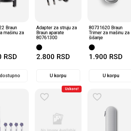
22 Braun
Adapter za struju za
80731620 Braun
za mašinu za
Braun aparate
Trimer za mašinu za
80761300
šišanje
0
RSD
2.800
RSD
1.900
RSD
 dostupno
U korpu
U korpu
Uskoro!