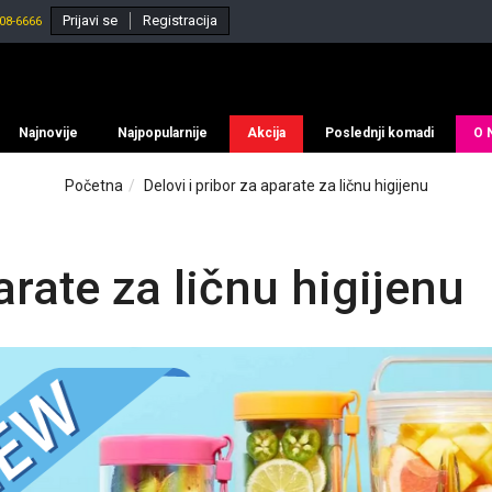
Prijavi se
Registracija
08-6666
Najnovije
Najpopularnije
Akcija
Poslednji komadi
O 
Početna
Delovi i pribor za aparate za ličnu higijenu
arate za ličnu higijenu