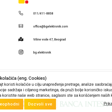
011/411-8858
office@bgelektronik.com
Viline vode 47, Beograd
bg.elektronik
kolačića (eng. Cookies)
 cena iskazanih na sajtu, zadržava pravo izmena cena. Ponudu za ostale artikle, info
t koristi kolačiće u cilju unapređenja pretrage, analize saobraćaj
cije sadržaja i ciljanog marketinga, da pruži bolje korisničko isku
Produced by
Selltico.
Design by Artigma.
a koristite naše web stranice, saglasni ste sa korišćenjem naših 
Prika
eophodni
Dozvoli sve