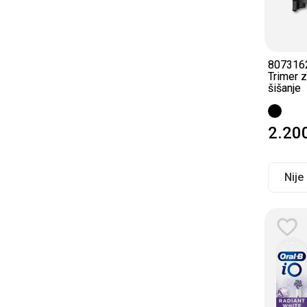
807316
Trimer 
šišanje
2.20
Nije