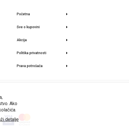
Početna
Sve o kupovini
Akcija
Politika privatnosti
Prava potrošača
rmacije o stanju lagera i aktuelnim cenama možete dobiti na upit.
a,
stvo. Ako
kolačića.
ži detalje