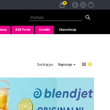
0
Nama
B2B Portal
Kontakt
Obaveštenja
Sortiraj po:
Najnovije