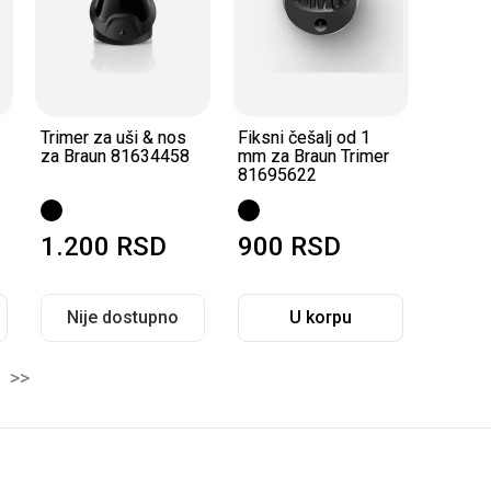
Trimer za uši & nos
Fiksni češalj od 1
za Braun 81634458
mm za Braun Trimer
81695622
1.200
RSD
900
RSD
Nije dostupno
U korpu
>>