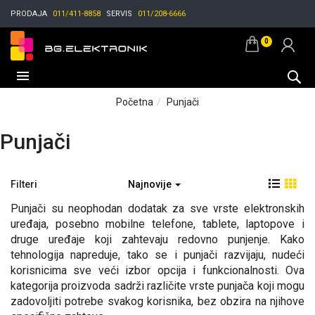
PRODAJA
011/411-8858
SERVIS
011/208-6666
0
Početna
Punjači
Punjači
Filteri
Najnovije
Punjači su neophodan dodatak za sve vrste elektronskih
uređaja, posebno mobilne telefone, tablete, laptopove i
druge uređaje koji zahtevaju redovno punjenje. Kako
tehnologija napreduje, tako se i punjači razvijaju, nudeći
korisnicima sve veći izbor opcija i funkcionalnosti. Ova
kategorija proizvoda sadrži različite vrste punjača koji mogu
zadovoljiti potrebe svakog korisnika, bez obzira na njihove