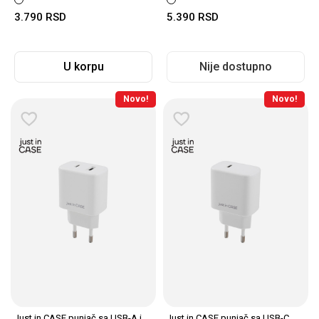
3.790
RSD
5.390
RSD
U korpu
Nije dostupno
Novo!
Novo!
Just in CASE punjač sa USB-A i
Just in CASE punjač sa USB-C