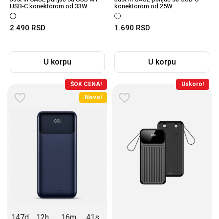
USB-C konektorom od 33W
konektorom od 25W
2.490
RSD
1.690
RSD
U korpu
U korpu
ŠOK CENA!
Uskoro!
Novo!
147d
12h
16m
40s