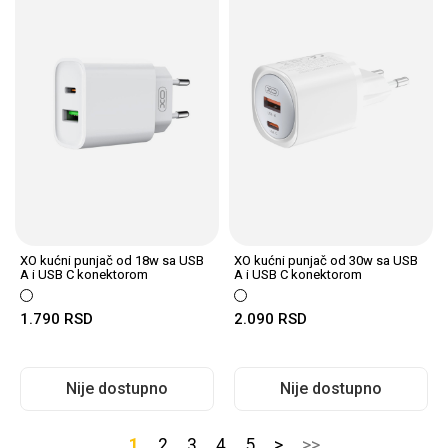
XO kućni punjač od 18w sa USB
XO kućni punjač od 30w sa USB
A i USB C konektorom
A i USB C konektorom
1.790
RSD
2.090
RSD
Nije dostupno
Nije dostupno
1
2
3
4
5
>
>>