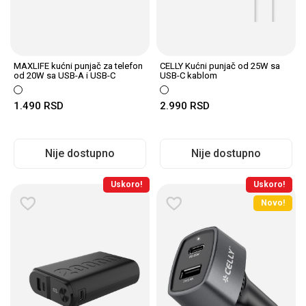
MAXLIFE kućni punjač za telefon
CELLY Kućni punjač od 25W sa
od 20W sa USB-A i USB-C
USB-C kablom
ulazom WHITE
1.490
RSD
2.990
RSD
Nije dostupno
Nije dostupno
Uskoro!
Uskoro!
Novo!