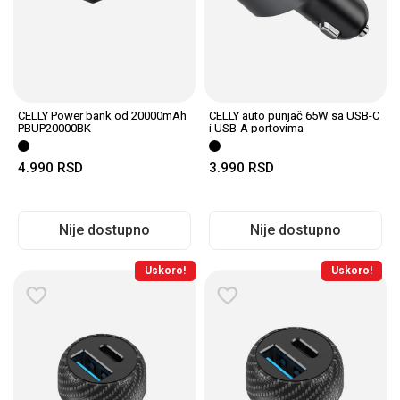
CELLY Power bank od 20000mAh
CELLY auto punjač 65W sa USB-C
PBUP20000BK
i USB-A portovima
4.990
RSD
3.990
RSD
Nije dostupno
Nije dostupno
Uskoro!
Uskoro!