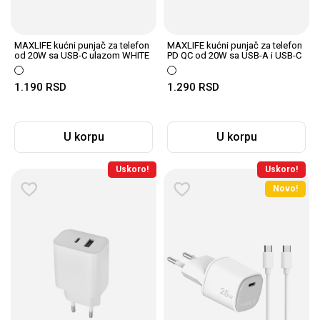
MAXLIFE kućni punjač za telefon
MAXLIFE kućni punjač za telefon
od 20W sa USB-C ulazom WHITE
PD QC od 20W sa USB-A i USB-C
ulazom W...
1.190
RSD
1.290
RSD
U korpu
U korpu
Uskoro!
Uskoro!
Novo!