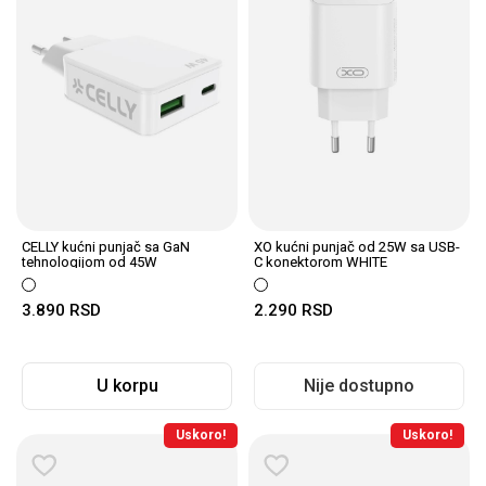
CELLY kućni punjač sa GaN
XO kućni punjač od 25W sa USB-
tehnologijom od 45W
C konektorom WHITE
3.890
RSD
2.290
RSD
U korpu
Nije dostupno
Uskoro!
Uskoro!