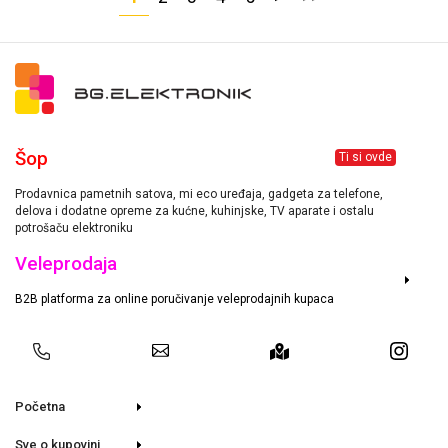
Šop
Ti si ovde
Prodavnica pametnih satova, mi eco uređaja, gadgeta za telefone,
delova i dodatne opreme za kućne, kuhinjske, TV aparate i ostalu
potrošaču elektroniku
Veleprodaja
B2B platforma za online poručivanje veleprodajnih kupaca
Početna
Sve o kupovini