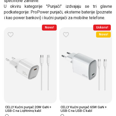
specifične zahteve.
U okviru kategorije "Punjači" izdvajaju se tri glavne
podkategorije: ProPower punjači, eksterne baterije (poznate
i kao power bankovi) i kućni punjači za mobilne telefone.
Novo!
Uskoro!
Novo!
CELLY Kućni punjač 20W GaN +
CELLY Kućni punjač 65W GaN +
USB-C na Lightning kabl
USB-C na USB-C kabl