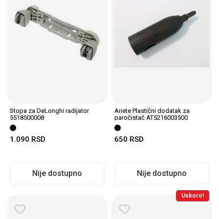
Stopa za DeLonghi radijator
Ariete Plastični dodatak za
5518500008
paročistač AT5216003500
1.090
RSD
650
RSD
Nije dostupno
Nije dostupno
Uskoro!