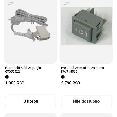
Naponski kabl za peglu
Prekidač za mašinu za meso
67050922
KW715565
1.800
RSD
2.790
RSD
U korpu
Nije dostupno