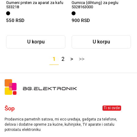
Gumeni prsten za aparat za kafu
Gumica (dihtung) za peglu
533218
5328163000
550
RSD
900
RSD
U korpu
U korpu
1
2
>
>>
Šop
Ti si ovde
Prodavnica pametnih satova, mi eco uređaja, gadgeta za telefone,
delova i dodatne opreme za kućne, kuhinjske, TV aparate i ostalu
potrošaču elektroniku