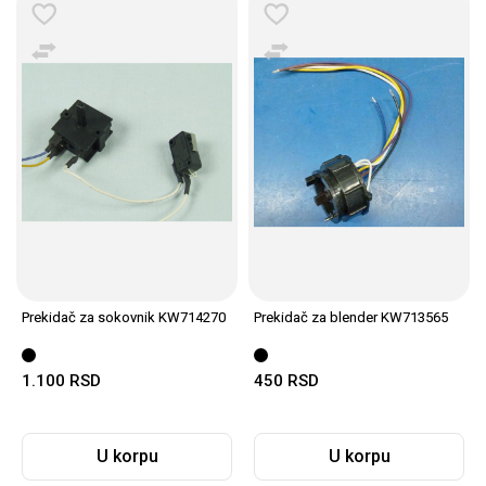
Prekidač za sokovnik KW714270
Prekidač za blender KW713565
1.100
RSD
450
RSD
U korpu
U korpu