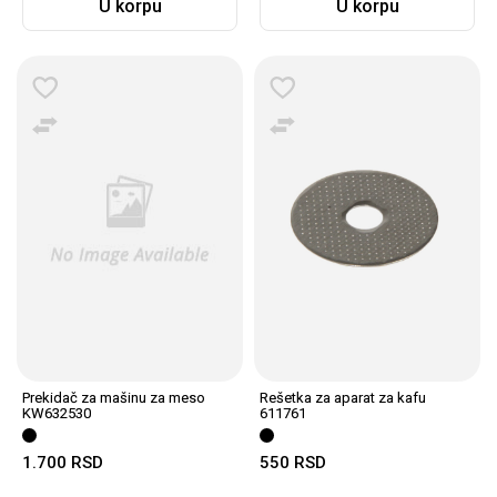
U korpu
U korpu
Prekidač za mašinu za meso
Rešetka za aparat za kafu
KW632530
611761
1.700
RSD
550
RSD