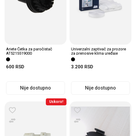
Ariete Četka za paročistač
Univerzalni zaptivač za prozore
AT5215519000
za prenosive klima uređaje
DLSA012
600
RSD
3.200
RSD
Nije dostupno
Nije dostupno
Uskoro!