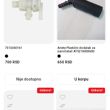
7313260161
Ariete Plastični dodatak za
paročistač AT5216003600
700
RSD
650
RSD
Nije dostupno
U korpu
Uskoro!
Uskoro!