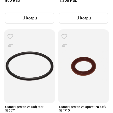
800
RSD
1.200
RSD
U korpu
U korpu
Gumeni prsten za radijator
Gumeni prsten za aparat za kafu
536571
534710