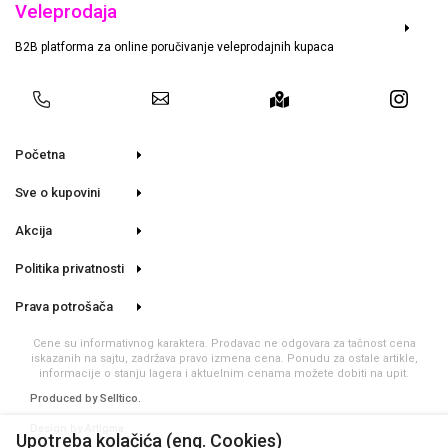
Veleprodaja
B2B platforma za online poručivanje veleprodajnih kupaca
Početna
Sve o kupovini
Akcija
Politika privatnosti
Prava potrošača
Cene su informativnog karaktera. Prodavac ne odgovara za tačnost cena
iskazanih na sajtu, zadržava pravo izmena cena. Ponudu za ostale artikle,
informacije o stanju lagera i aktuelnim cenama možete dobiti na upit.
Produced by
Selltico.
Design by Artigma.
Upotreba kolačića (eng. Cookies)