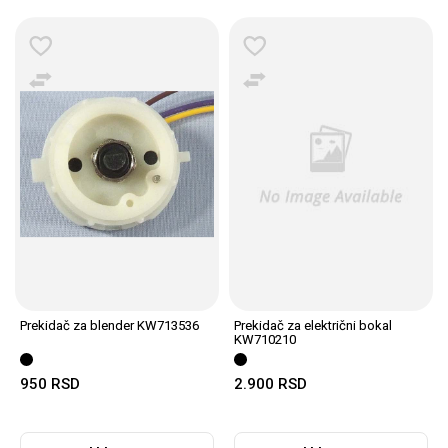
Prekidač za blender KW713536
Prekidač za električni bokal
KW710210
950
RSD
2.900
RSD