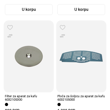
U korpu
U korpu
Filter za aparat za kafu
Ploča za šoljicu za aparat za kafu
6032105300
6032105000