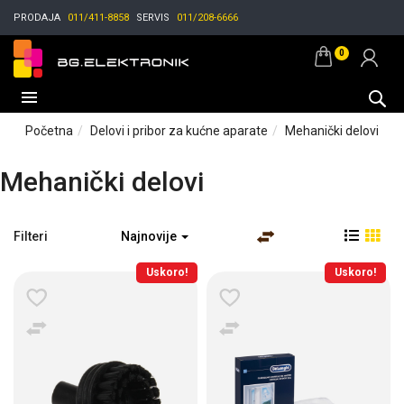
PRODAJA
011/411-8858
SERVIS
011/208-6666
0
Početna
Delovi i pribor za kućne aparate
Mehanički delovi
Mehanički delovi
Filteri
Najnovije
Uskoro!
Uskoro!