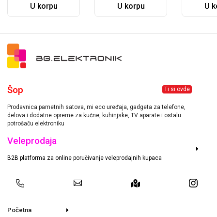
U korpu
U korpu
U k
Šop
Ti si ovde
Prodavnica pametnih satova, mi eco uređaja, gadgeta za telefone,
delova i dodatne opreme za kućne, kuhinjske, TV aparate i ostalu
potrošaču elektroniku
Veleprodaja
B2B platforma za online poručivanje veleprodajnih kupaca
Početna