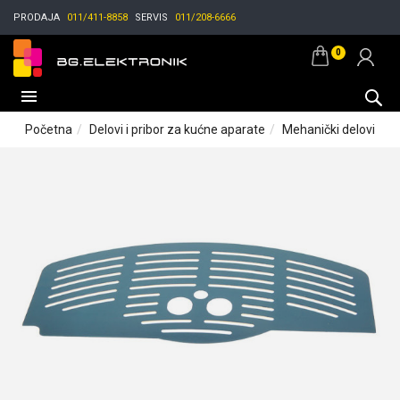
PRODAJA
011/411-8858
SERVIS
011/208-6666
0
Početna
Delovi i pribor za kućne aparate
Mehanički delovi