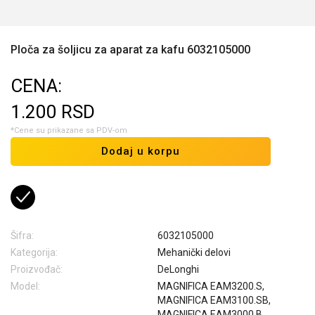
Ploča za šoljicu za aparat za kafu 6032105000
CENA:
1.200
RSD
*Cene su prikazane sa PDV-om
Dodaj u korpu
Šifra:
6032105000
Kategorija:
Mehanički delovi
Proizvođač:
DeLonghi
Model:
MAGNIFICA EAM3200.S,
MAGNIFICA EAM3100.SB,
MAGNIFICA EAM3000.B,