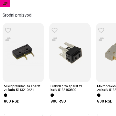
Srodni proizvodi
Mikroprekidač za aparat
Prekidač za aparat za
Mikroprekid
za kafu 5113210421
kafu 5132100800
za kafu 513
800
RSD
800
RSD
800
RSD