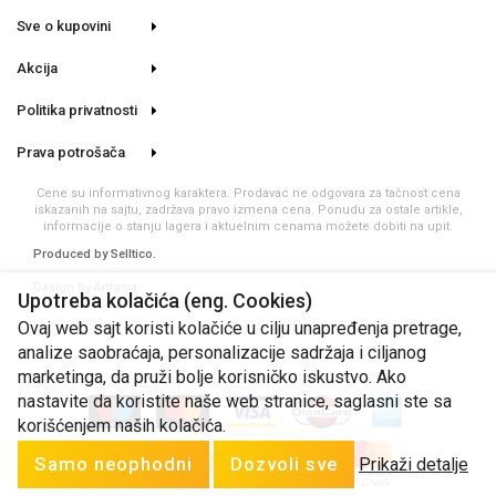
Sve o kupovini
Akcija
Politika privatnosti
Prava potrošača
Cene su informativnog karaktera. Prodavac ne odgovara za tačnost cena
iskazanih na sajtu, zadržava pravo izmena cena. Ponudu za ostale artikle,
informacije o stanju lagera i aktuelnim cenama možete dobiti na upit.
Produced by
Selltico.
Design by Artigma.
Upotreba kolačića (eng. Cookies)
Ovaj web sajt koristi kolačiće u cilju unapređenja pretrage,
analize saobraćaja, personalizacije sadržaja i ciljanog
marketinga, da pruži bolje korisničko iskustvo. Ako
nastavite da koristite naše web stranice, saglasni ste sa
korišćenjem naših kolačića.
Samo neophodni
Dozvoli sve
Prikaži detalje