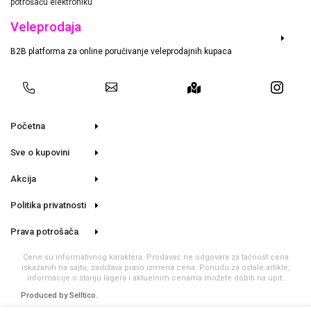
potrošaču elektroniku
Veleprodaja
B2B platforma za online poručivanje veleprodajnih kupaca
Početna
Sve o kupovini
Akcija
Politika privatnosti
Prava potrošača
Cene su informativnog karaktera. Prodavac ne odgovara za tačnost cena
iskazanih na sajtu, zadržava pravo izmena cena. Ponudu za ostale artikle,
informacije o stanju lagera i aktuelnim cenama možete dobiti na upit.
Produced by
Selltico.