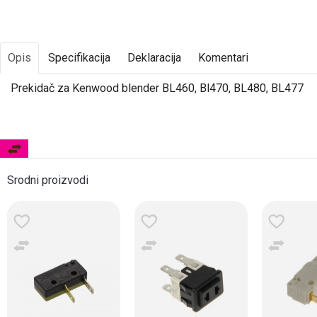
Opis
Specifikacija
Deklaracija
Komentari
Prekidač za Kenwood blender BL460, Bl470, BL480, BL477
Srodni proizvodi