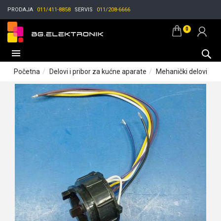
PRODAJA
011/411-8858
SERVIS
011/208-6666
0
Početna
Delovi i pribor za kućne aparate
Mehanički delovi