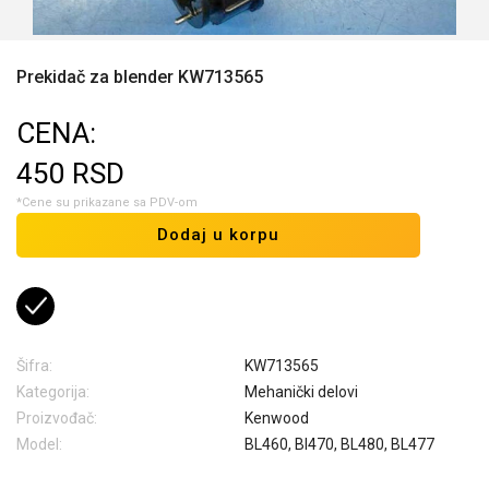
Prekidač za blender KW713565
CENA:
450
RSD
*Cene su prikazane sa PDV-om
Dodaj u korpu
Šifra:
KW713565
Kategorija:
Mehanički delovi
Proizvođač:
Kenwood
Model:
BL460, Bl470, BL480, BL477