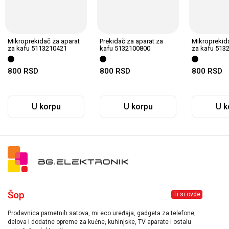
Mikroprekidač za aparat
Prekidač za aparat za
Mikroprekid
za kafu 5113210421
kafu 5132100800
za kafu 513
800
RSD
800
RSD
800
RSD
U korpu
U korpu
U k
Šop
Ti si ovde
Prodavnica pametnih satova, mi eco uređaja, gadgeta za telefone,
delova i dodatne opreme za kućne, kuhinjske, TV aparate i ostalu