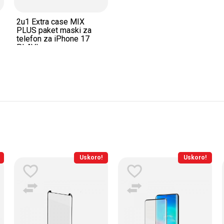
2u1 Extra case MIX
PLUS paket maski za
telefon za iPhone 17
PLAVI
Uskoro!
Uskoro!