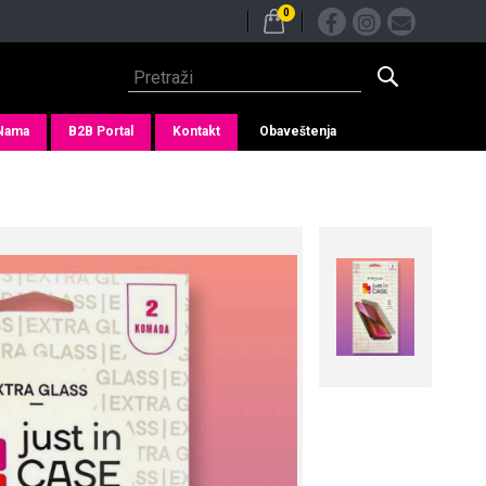
0
Nama
B2B Portal
Kontakt
Obaveštenja