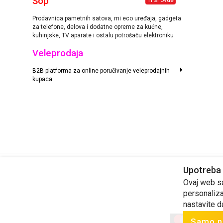
Šop
Ti si ovde
Prodavnica pametnih satova, mi eco uređaja, gadgeta
za telefone, delova i dodatne opreme za kućne,
kuhinjske, TV aparate i ostalu potrošaču elektroniku
Veleprodaja
B2B platforma za online poručivanje veleprodajnih
kupaca
Upotreba 
Cene su informativnog karaktera. Prodavac ne odgovara za tačnost
Ovaj web saj
personaliza
nastavite d
Samo n