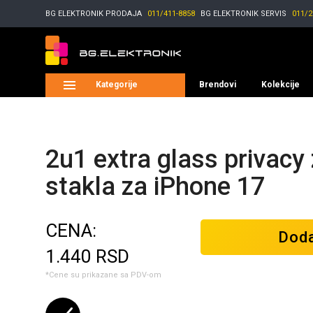
BG ELEKTRONIK
PRODAJA
011/411-8858
BG ELEKTRONIK
SERVIS
011/2
Kategorije
Brendovi
Kolekcije
2u1 extra glass privacy 
stakla za iPhone 17
CENA:
Doda
1.440
RSD
*Cene su prikazane sa PDV-om