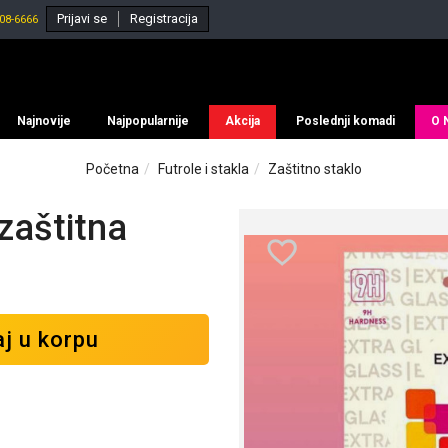
Prijavi se
Registracija
08-6666
Najnovije
Najpopularnije
Akcija
Poslednji komadi
O 
Početna
Futrole i stakla
Zaštitno staklo
zaštitna
j u korpu