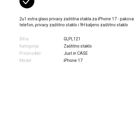
2u1 extra glass privacy zaštitna stakla za iPhone 17 - pakova
telefon, privacy zaštitno staklo i 9H kaljeno zaštitno staklo
Šifra:
GLPL121
Kategorija:
Zaštitno staklo
Proizvođač:
Just in CASE
Model:
iPhone 17