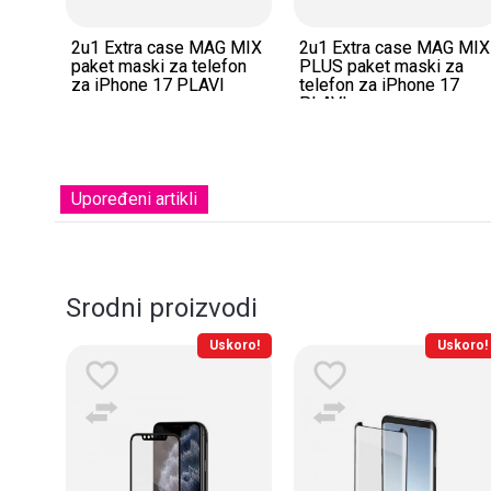
2u1 Extra case MAG MIX
2u1 Extra case MAG MIX
paket maski za telefon
PLUS paket maski za
za iPhone 17 PLAVI
telefon za iPhone 17
PLAVI
Upoređeni artikli
Srodni proizvodi
koro!
Uskoro!
Uskoro!