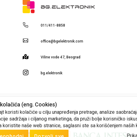
011/411-8858
office@bgelektronik.com
Viline vode 47, Beograd
bg.elektronik
kolačića (eng. Cookies)
 cena iskazanih na sajtu, zadržava pravo izmena cena. Ponudu za ostale artikle, info
t koristi kolačiće u cilju unapređenja pretrage, analize saobraćaj
cije sadržaja i ciljanog marketinga, da pruži bolje korisničko isku
Produced by
Selltico.
Design by Artigma.
a koristite naše web stranice, saglasni ste sa korišćenjem naših 
Prika
eophodni
Dozvoli sve