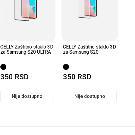
CELLY Zaštitno staklo 3D
CELLY Zaštitno staklo 3D
CELL
za Samsung S20 ULTRA
za Samsung S20
za 
350
RSD
350
RSD
3
Nije dostupno
Nije dostupno