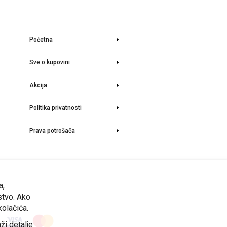
Početna
Sve o kupovini
Akcija
Politika privatnosti
Prava potrošača
rmacije o stanju lagera i aktuelnim cenama možete dobiti na upit.
a,
stvo. Ako
kolačića.
ži detalje