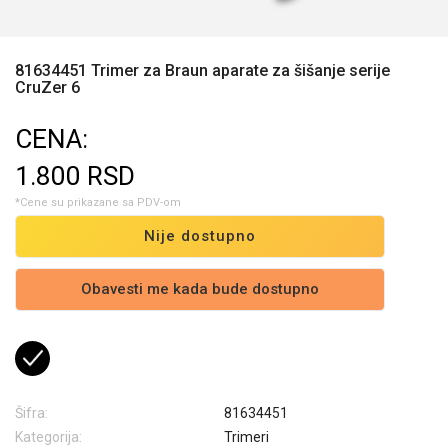
81634451 Trimer za Braun aparate za šišanje serije
CruZer 6
CENA:
1.800
RSD
*Cene su prikazane sa PDV-om
Nije dostupno
Obavesti me kada bude dostupno
Šifra:
81634451
Kategorija:
Trimeri