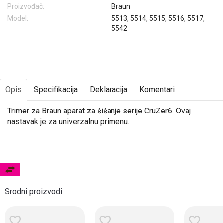
Proizvođač:
Braun
Model:
5513, 5514, 5515, 5516, 5517,
5542
Opis
Specifikacija
Deklaracija
Komentari
Trimer za Braun aparat za šišanje serije CruZer6. Ovaj
nastavak je za univerzalnu primenu.
Srodni proizvodi