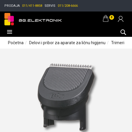
PRODAJA
011/411-8858
SERVIS
011/208-6666
0
Početna
Delovi i pribor za aparate za ličnu higijenu
Trimeri