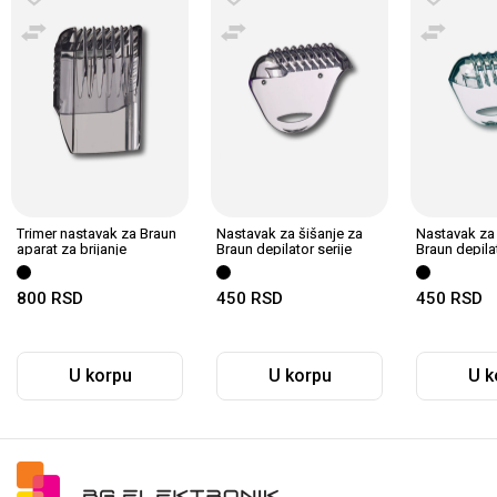
Trimer nastavak za Braun
Nastavak za šišanje za
Nastavak za 
aparat za brijanje
Braun depilator serije
Braun depilat
5601621
SilkEpil 3
SilkEpil 3/5
800
RSD
450
RSD
450
RSD
U korpu
U korpu
U k