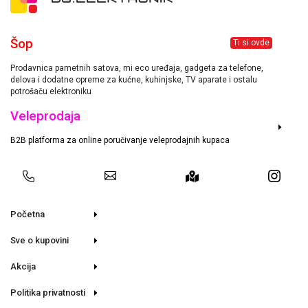
Šop
Ti si ovde
Prodavnica pametnih satova, mi eco uređaja, gadgeta za telefone,
delova i dodatne opreme za kućne, kuhinjske, TV aparate i ostalu
potrošaču elektroniku
Veleprodaja
B2B platforma za online poručivanje veleprodajnih kupaca
Početna
Sve o kupovini
Akcija
Politika privatnosti