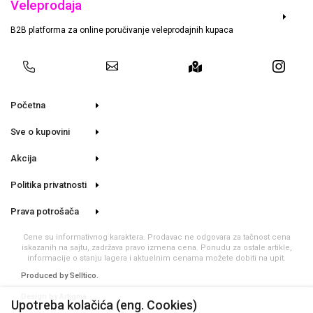
Veleprodaja
B2B platforma za online poručivanje veleprodajnih kupaca
Početna
Sve o kupovini
Akcija
Politika privatnosti
Prava potrošača
Cene su informativnog karaktera. Prodavac ne odgovara za tačnost cena
iskazanih na sajtu, zadržava pravo izmena cena. Ponudu za ostale artikle,
informacije o stanju lagera i aktuelnim cenama možete dobiti na upit.
Produced by
Selltico.
Design by Artigma.
Upotreba kolačića (eng. Cookies)