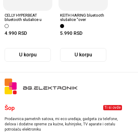
CELLY HYPERBEAT
KEITH HARING bluetooth
bluetooth slušalice u
slušalice "over
BELOJ boji
head/preko glave"
4.990
RSD
5.990
RSD
U korpu
U korpu
Šop
Ti si ovde
Prodavnica pametnih satova, mi eco uređaja, gadgeta za telefone,
delova i dodatne opreme za kućne, kuhinjske, TV aparate i ostalu
potrošaču elektroniku