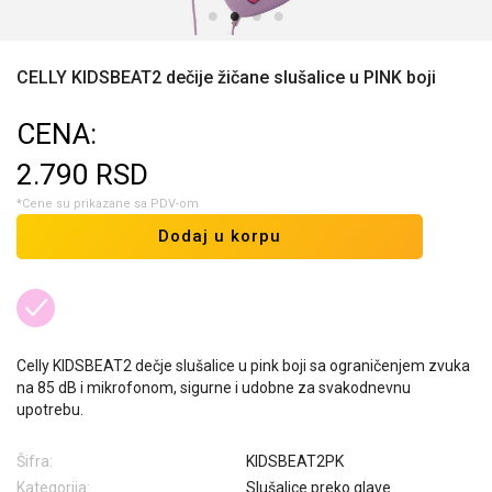
CELLY KIDSBEAT2 dečije žičane slušalice u PINK boji
CENA:
2.790
RSD
*Cene su prikazane sa PDV-om
Dodaj u korpu
Celly KIDSBEAT2 dečje slušalice u pink boji sa ograničenjem zvuka
na 85 dB i mikrofonom, sigurne i udobne za svakodnevnu
upotrebu.
Šifra:
KIDSBEAT2PK
Kategorija:
Slušalice preko glave