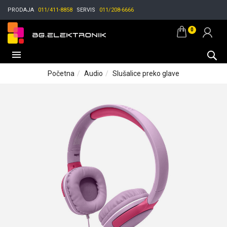
PRODAJA
011/411-8858
SERVIS
011/208-6666
0
Početna
Audio
Slušalice preko glave