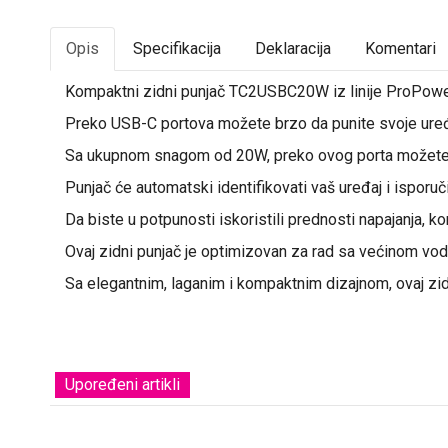
Opis
Specifikacija
Deklaracija
Komentari
Kompaktni zidni punjač TC2USBC20W iz linije ProPower
Preko USB-C portova možete brzo da punite svoje uređa
Sa ukupnom snagom od 20W, preko ovog porta možete pu
Punjač će automatski identifikovati vaš uređaj i ispor
Da biste u potpunosti iskoristili prednosti napajanja, 
Ovaj zidni punjač je optimizovan za rad sa većinom vode
Sa elegantnim, laganim i kompaktnim dizajnom, ovaj zidn
Upoređeni artikli