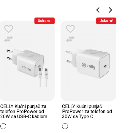
Uskoro!
Uskoro!
Usk
ač za
CELLY Kućni punjač
CELLY Kućni punjač z
r od
ProPower za telefon od
telefon ProPower od
ablom
30W sa Type C
20W sa dva USB ulaz
konektorom