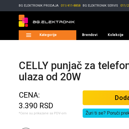
BG ELEKTRONIK
PRODAJA
011/411-8858
BG ELEKTRONIK
SERVIS
011/2
Kategorije
Brendovi
Kolekcije
CELLY punjač za telefo
ulaza od 20W
CENA:
Doda
3.390
RSD
Žuri ti se? Poruči pre
*Cene su prikazane sa PDV-om