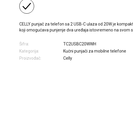
CELLY punjač za telefon sa 2 USB-C ulaza od 20W je kompaktni
koji omogućava punjenje dva uređaja istovremeno na svom s
Šifra:
TC2USBC20WWH
Kategorija:
Kućni punjači za mobilne telefone
Proizvođač:
Celly