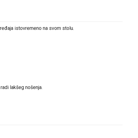
ređaja istovremeno na svom stolu.
 radi lakšeg nošenja.