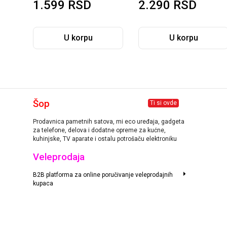
99
RSD
2.290
RSD
2.990
R
U korpu
U korpu
Nije d
Šop
Ti si ovde
Prodavnica pametnih satova, mi eco uređaja, gadgeta
za telefone, delova i dodatne opreme za kućne,
kuhinjske, TV aparate i ostalu potrošaču elektroniku
Veleprodaja
B2B platforma za online poručivanje veleprodajnih
kupaca