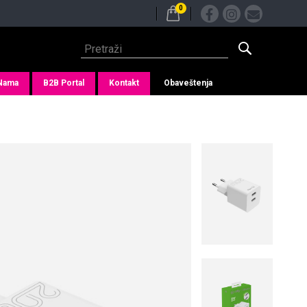
0
Nama
B2B Portal
Kontakt
Obaveštenja