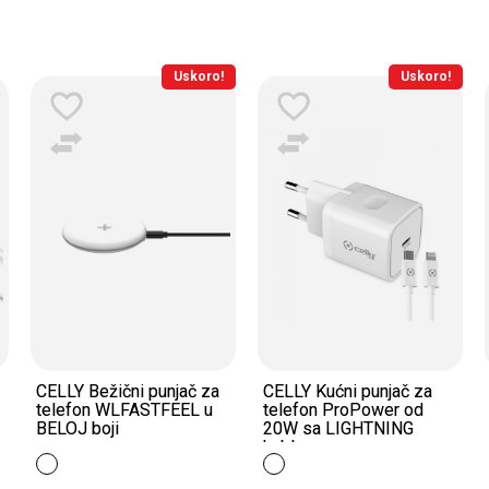
Uskoro!
Uskoro!
ni punjač za
CELLY Kućni punjač za
CELLY Kućni punj
FASTFEEL u
telefon ProPower od
telefon ProPowe
20W sa LIGHTNING
20W sa USB-C k
kablom