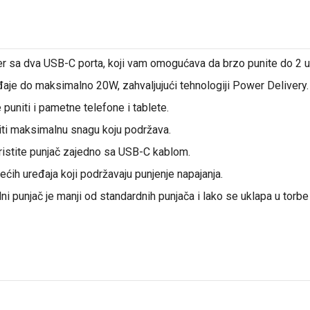
 sa dva USB-C porta, koji vam omogućava da brzo punite do 2 u
je do maksimalno 20W, zahvaljujući tehnologiji Power Delivery.
niti i pametne telefone i tablete.
učiti maksimalnu snagu koju podržava.
koristite punjač zajedno sa USB-C kablom.
ćih uređaja koji podržavaju punjenje napajanja.
i punjač je manji od standardnih punjača i lako se uklapa u torbe