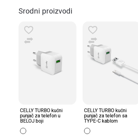
Srodni proizvodi
TURBO kućni
CELLY TURBO kućni
CELLY Bežič
za telefon u
punjač za telefon sa
telefon WL
oji
TYPE-C kablom
BELOJ boji