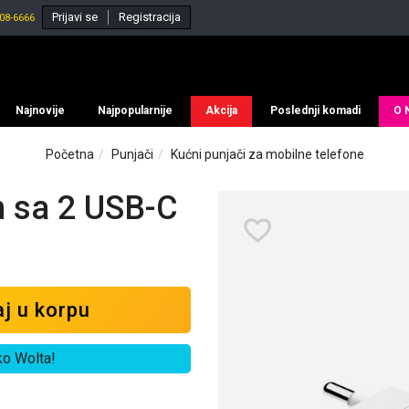
Prijavi se
Registracija
08-6666
Najnovije
Najpopularnije
Akcija
Poslednji komadi
O 
Početna
Punjači
Kućni punjači za mobilne telefone
n sa 2 USB-C
j u korpu
ko Wolta!