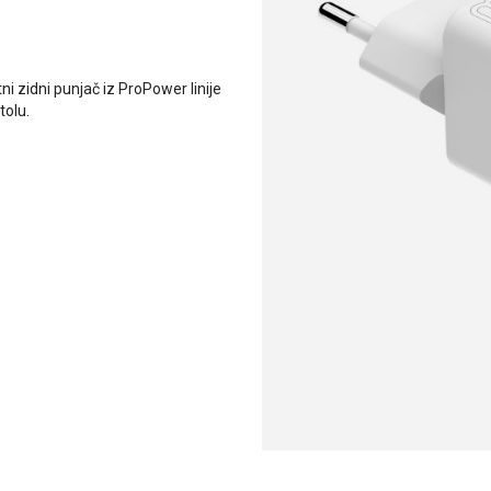
 zidni punjač iz ProPower linije
tolu.