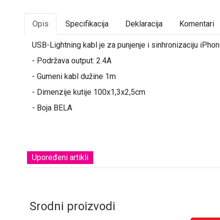
Opis
Specifikacija
Deklaracija
Komentari
USB-Lightning kabl je za punjenje i sinhronizaciju iPhon
- Podržava output: 2.4A
- Gumeni kabl dužine 1m
- Dimenzije kutije 100x1,3x2,5cm
- Boja BELA
Upoređeni artikli
Srodni proizvodi