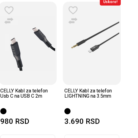
Uskoro!
CELLY Kabl za telefon
CELLY Kabl za telefon
CEL
Usb C na USB C 2m
LIGHTNING na 3.5mm
za t
980
RSD
3.690
RSD
1.