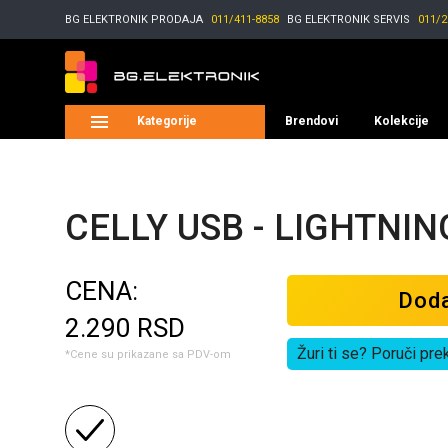
BG ELEKTRONIK
PRODAJA
011/411-8858
BG ELEKTRONIK
SERVIS
011/2
Kategorije
Brendovi
Kolekcije
CELLY USB - LIGHTNIN
CENA:
Doda
2.290
RSD
Žuri ti se? Poruči pre
*Cene su prikazane sa PDV-om