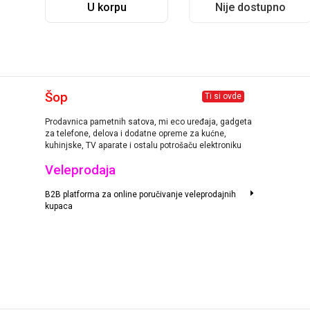
U korpu
Nije dostupno
Šop
Ti si ovde
Prodavnica pametnih satova, mi eco uređaja, gadgeta
za telefone, delova i dodatne opreme za kućne,
kuhinjske, TV aparate i ostalu potrošaču elektroniku
Veleprodaja
B2B platforma za online poručivanje veleprodajnih
kupaca