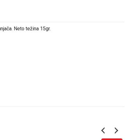
njača. Neto težina 15gr.