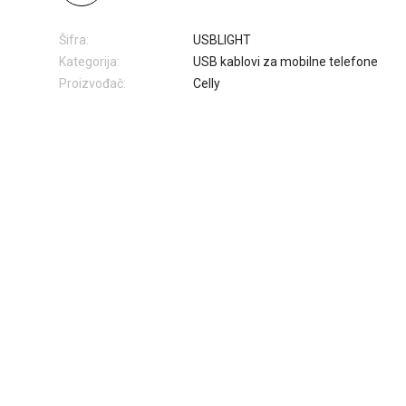
Šifra:
USBLIGHT
Kategorija:
USB kablovi za mobilne telefone
Proizvođač:
Celly