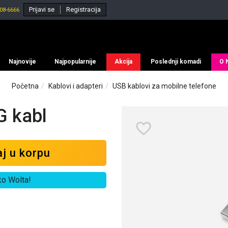
Prijavi se
Registracija
08-6666
Najnovije
Najpopularnije
Akcija
Poslednji komadi
O 
Početna
Kablovi i adapteri
USB kablovi za mobilne telefone
G kabl
j u korpu
ko Wolta!