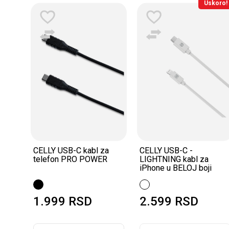
Uskoro!
a
CELLY USB-C kabl za
CELLY USB-C -
telefon PRO POWER
LIGHTNING kabl za
iPhone u BELOJ boji
1.999
RSD
2.599
RSD