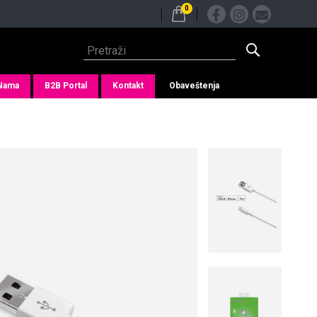
0
Nama
B2B Portal
Kontakt
Obaveštenja