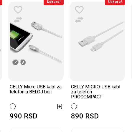
Uskoro!
Uskoro!
CELLY Micro USB kabl za
CELLY MICRO-USB kabl
telefon u BELOJ boji
za telefon
PROCOMPACT
[+]
990
RSD
890
RSD