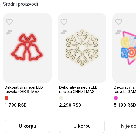
Srodni proizvodi
Dekorativna neon LED
Dekorativna neon LED
Dekorativna
rasveta CHRISTMAS
rasveta CHRISTMAS
rasveta GA
BELLS
SNOWFLAKE
1.790
RSD
2.290
RSD
5.190
RSD
U korpu
U korpu
Nije d