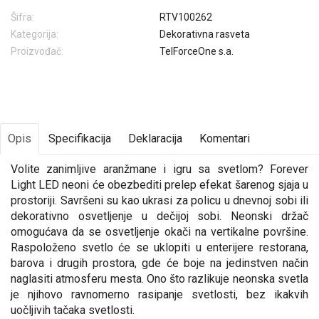
Šifra:
RTV100262
Kategorija:
Dekorativna rasveta
Proizvođač:
TelForceOne s.a.
Opis
Specifikacija
Deklaracija
Komentari
Volite zanimljive aranžmane i igru sa svetlom? Forever
Light LED neoni će obezbediti prelep efekat šarenog sjaja u
prostoriji. Savršeni su kao ukrasi za policu u dnevnoj sobi ili
dekorativno osvetljenje u dečijoj sobi. Neonski držač
omogućava da se osvetljenje okači na vertikalne površine.
Raspoloženo svetlo će se uklopiti u enterijere restorana,
barova i drugih prostora, gde će boje na jedinstven način
naglasiti atmosferu mesta. Ono što razlikuje neonska svetla
je njihovo ravnomerno rasipanje svetlosti, bez ikakvih
uočljivih tačaka svetlosti.