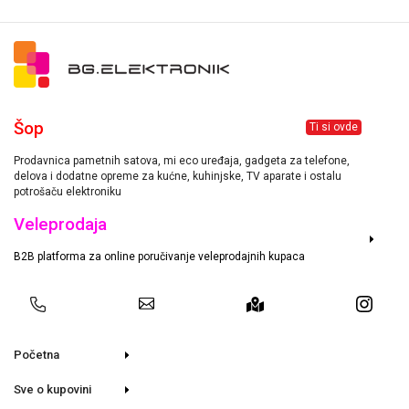
Šop
Ti si ovde
Prodavnica pametnih satova, mi eco uređaja, gadgeta za telefone,
delova i dodatne opreme za kućne, kuhinjske, TV aparate i ostalu
potrošaču elektroniku
Veleprodaja
B2B platforma za online poručivanje veleprodajnih kupaca
Početna
Sve o kupovini