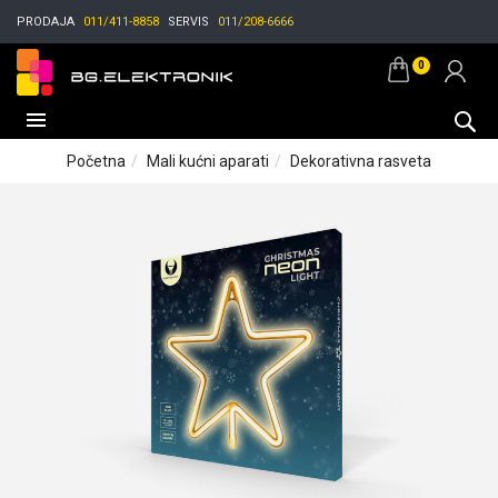
PRODAJA
011/411-8858
SERVIS
011/208-6666
0
Početna
Mali kućni aparati
Dekorativna rasveta