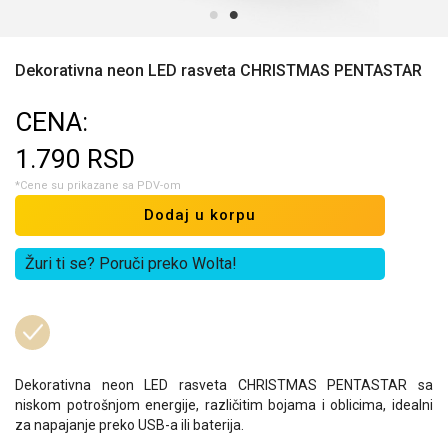
Dekorativna neon LED rasveta CHRISTMAS PENTASTAR
CENA:
1.790
RSD
*Cene su prikazane sa PDV-om
Dodaj u korpu
Žuri ti se? Poruči preko Wolta!
Dekorativna neon LED rasveta CHRISTMAS PENTASTAR sa
niskom potrošnjom energije, različitim bojama i oblicima, idealni
za napajanje preko USB-a ili baterija.