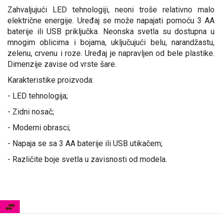
Zahvaljujući LED tehnologiji, neoni troše relativno malo
električne energije. Uređaj se može napajati pomoću 3 AA
baterije ili USB priključka. Neonska svetla su dostupna u
mnogim oblicima i bojama, uključujući belu, narandžastu,
zelenu, crvenu i roze. Uređaj je napravljen od bele plastike.
Dimenzije zavise od vrste šare.
Karakteristike proizvoda:
- LED tehnologija;
- Zidni nosač;
- Moderni obrasci;
- Napaja se sa 3 AA baterije ili USB utikačem;
- Različite boje svetla u zavisnosti od modela.