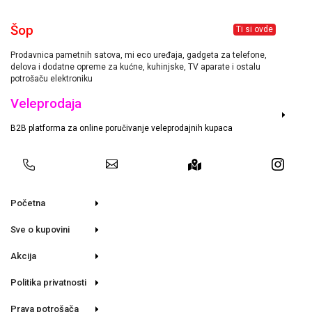
Šop
Ti si ovde
Prodavnica pametnih satova, mi eco uređaja, gadgeta za telefone,
delova i dodatne opreme za kućne, kuhinjske, TV aparate i ostalu
potrošaču elektroniku
Veleprodaja
B2B platforma za online poručivanje veleprodajnih kupaca
Početna
Sve o kupovini
Akcija
Politika privatnosti
Prava potrošača