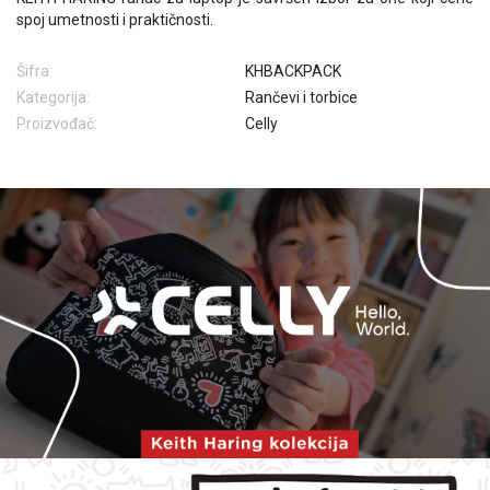
spoj umetnosti i praktičnosti.
Šifra:
KHBACKPACK
Kategorija:
Rančevi i torbice
Proizvođač:
Celly