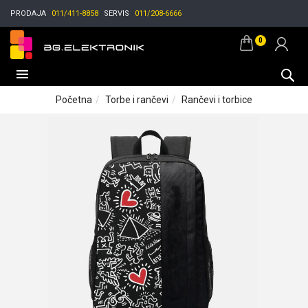
PRODAJA
011/411-8858
SERVIS
011/208-6666
0
Početna
Torbe i rančevi
Rančevi i torbice