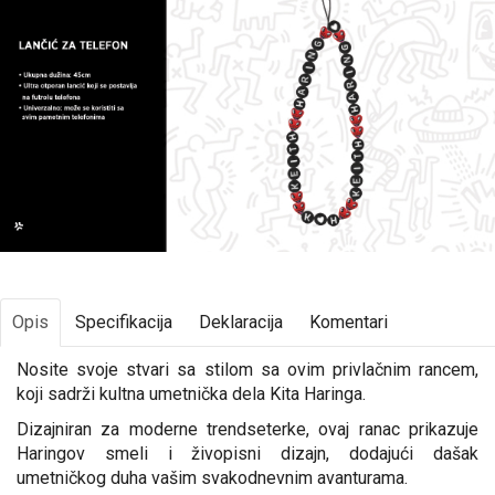
Opis
Specifikacija
Deklaracija
Komentari
Nosite svoje stvari sa stilom sa ovim privlačnim rancem,
koji sadrži kultna umetnička dela Kita Haringa.
Dizajniran za moderne trendseterke, ovaj ranac prikazuje
Haringov smeli i živopisni dizajn, dodajući dašak
umetničkog duha vašim svakodnevnim avanturama.