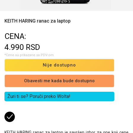
KEITH HARING ranac za laptop
CENA:
4.990
RSD
*Cene su prikazane sa PDV-om
Nije dostupno
Obavesti me kada bude dostupno
Žuri ti se? Poruči preko Wolta!
KEITH HARING ranac za laptop je savršen izbor za one koji cene