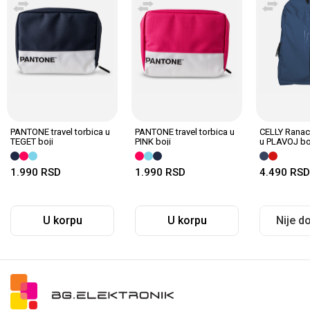
PANTONE travel torbica u
CELLY Ranac FUNKYBACK
CELLY Rana
PINK boji
u PLAVOJ boji
u CRVENOJ b
1.990
RSD
4.490
RSD
4.490
RSD
U korpu
Nije dostupno
Nije d