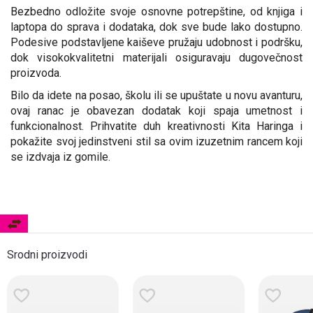
Bezbedno odložite svoje osnovne potrepštine, od knjiga i
laptopa do sprava i dodataka, dok sve bude lako dostupno.
Podesive podstavljene kaiševe pružaju udobnost i podršku,
dok visokokvalitetni materijali osiguravaju dugovečnost
proizvoda.
Bilo da idete na posao, školu ili se upuštate u novu avanturu,
ovaj ranac je obavezan dodatak koji spaja umetnost i
funkcionalnost. Prihvatite duh kreativnosti Kita Haringa i
pokažite svoj jedinstveni stil sa ovim izuzetnim rancem koji
se izdvaja iz gomile.
Srodni proizvodi
Uskoro!