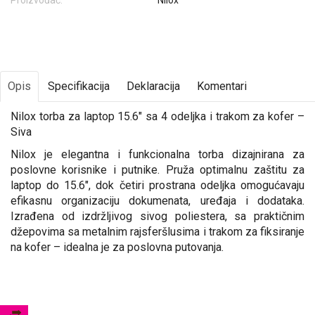
Proizvođač:
Nilox
Opis
Specifikacija
Deklaracija
Komentari
Nilox torba za laptop 15.6" sa 4 odeljka i trakom za kofer –
Siva
Nilox je elegantna i funkcionalna torba dizajnirana za
poslovne korisnike i putnike. Pruža optimalnu zaštitu za
laptop do 15.6", dok četiri prostrana odeljka omogućavaju
efikasnu organizaciju dokumenata, uređaja i dodataka.
Izrađena od izdržljivog sivog poliestera, sa praktičnim
džepovima sa metalnim rajsferšlusima i trakom za fiksiranje
na kofer – idealna je za poslovna putovanja.