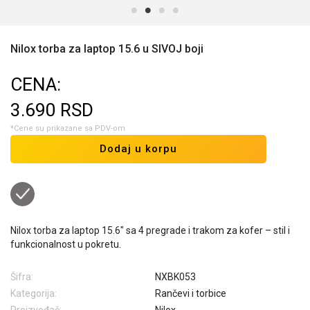
Nilox torba za laptop 15.6 u SIVOJ boji
CENA:
3.690
RSD
*Cene su prikazane sa PDV-om
Dodaj u korpu
Nilox torba za laptop 15.6" sa 4 pregrade i trakom za kofer – stil i
funkcionalnost u pokretu.
Šifra:
NXBK053
Kategorija:
Rančevi i torbice