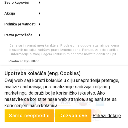
Sve o kupovini
Akcija
Politika privatnosti
Prava potrošača
Cene su informativnog karaktera. Prodavac ne odgovara za tačnost cena
iskazanih na sajtu, zadržava pravo izmena cena. Ponudu za ostale artikle,
informacije o stanju lagera i aktuelnim cenama možete dobiti na upit.
Produced by
Selltico.
Design by Artigma.
Upotreba kolačića (eng. Cookies)
Ovaj web sajt koristi kolačiće u cilju unapređenja pretrage,
analize saobraćaja, personalizacije sadržaja i ciljanog
marketinga, da pruži bolje korisničko iskustvo. Ako
nastavite da koristite naše web stranice, saglasni ste sa
korišćenjem naših kolačića.
Samo neophodni
Dozvoli sve
Prikaži detalje