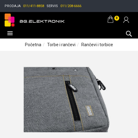
PRODAJA
011/411-8858
SERVIS
011/208-6666
0
Početna
Torbe i rančevi
Rančevi i torbice