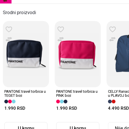
Srodni proizvodi
PANTONE travel torbica u
PANTONE travel torbica u
CELLY Rana
TEGET boji
PINK boji
u PLAVOJ bo
1.990
RSD
1.990
RSD
4.490
RSD
U korpu
U korpu
Nije d