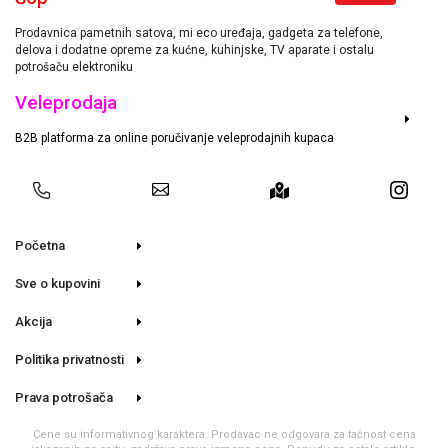
Prodavnica pametnih satova, mi eco uređaja, gadgeta za telefone,
delova i dodatne opreme za kućne, kuhinjske, TV aparate i ostalu
potrošaču elektroniku
Veleprodaja
B2B platforma za online poručivanje veleprodajnih kupaca
Početna
Sve o kupovini
Akcija
Politika privatnosti
Prava potrošača
Cene su informativnog karaktera. Prodavac ne odgovara za tačnost cena