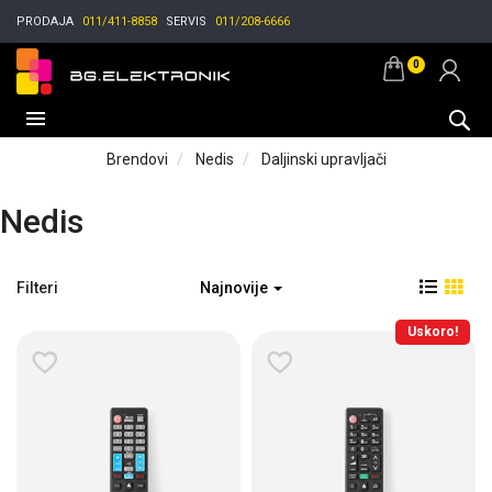
PRODAJA
011/411-8858
SERVIS
011/208-6666
0
Brendovi
Nedis
Daljinski upravljači
Nedis
Filteri
Najnovije
Uskoro!