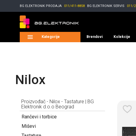
BG ELEKTRONIK
PRODAJA
011/411-8858
BG ELEKTRONIK
SERVIS
011/2
Kategorije
Brendovi
Kolekcije
Nilox
Proizvođač - Nilox - Tastature | BG
Elektronik d.o.o Beograd
Rančevi i torbice
Miševi
Tastature