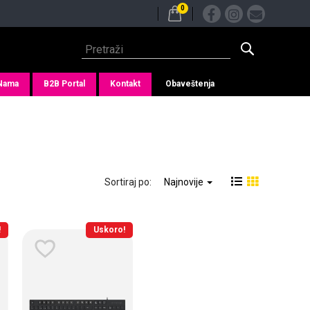
0
Nama
B2B Portal
Kontakt
Obaveštenja
Sortiraj po:
Najnovije
!
Uskoro!