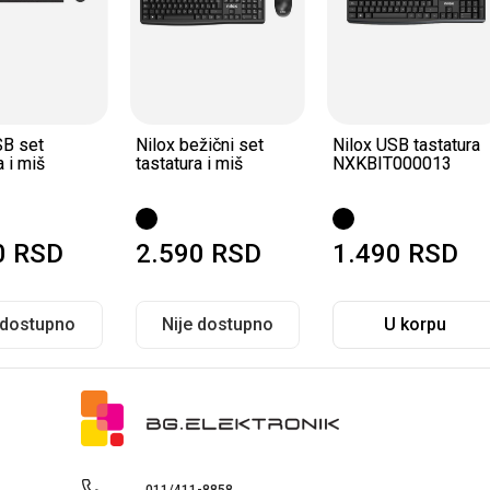
SB set
Nilox bežični set
Nilox USB tastatura
a i miš
tastatura i miš
NXKBIT000013
0
RSD
2.590
RSD
1.490
RSD
 dostupno
Nije dostupno
U korpu
011/411-8858