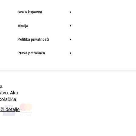
Sve o kupovini
Akcija
Politika privatnosti
Prava potrošača
rmacije o stanju lagera i aktuelnim cenama možete dobiti na upit.
a,
stvo. Ako
kolačića.
ži detalje