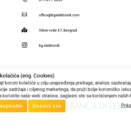
office@bgelektronik.com
Viline vode 47, Beograd
bg.elektronik
kolačića (eng. Cookies)
 cena iskazanih na sajtu, zadržava pravo izmena cena. Ponudu za ostale artikle, info
t koristi kolačiće u cilju unapređenja pretrage, analize saobraćaj
cije sadržaja i ciljanog marketinga, da pruži bolje korisničko isku
Produced by
Selltico.
Design by Artigma.
a koristite naše web stranice, saglasni ste sa korišćenjem naših 
Prika
eophodni
Dozvoli sve