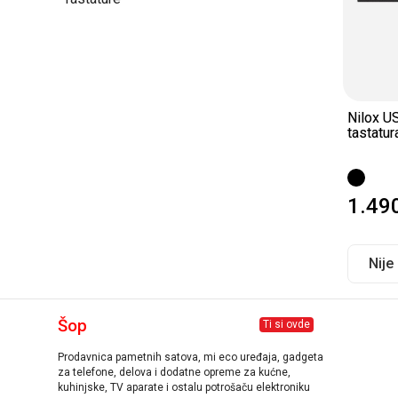
Nilox U
tastatur
1.49
Nije
Šop
Ti si ovde
Prodavnica pametnih satova, mi eco uređaja, gadgeta
za telefone, delova i dodatne opreme za kućne,
kuhinjske, TV aparate i ostalu potrošaču elektroniku