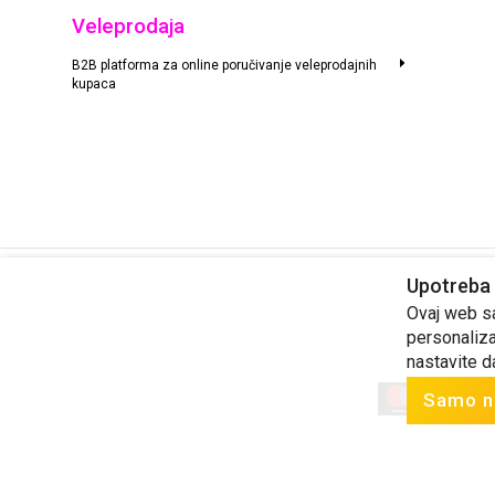
Veleprodaja
B2B platforma za online poručivanje veleprodajnih
kupaca
Upotreba 
Cene su informativnog karaktera. Prodavac ne odgovara za tačnost
Ovaj web saj
personaliza
nastavite d
Samo n