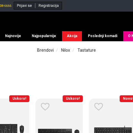
Prijavi se
Registracija
08-6666
Najnovije
Najpopularnije
Akcija
Poslednji komadi
O 
Brendovi
Nilox
Tastature
Uskoro!
Uskoro!
Novo