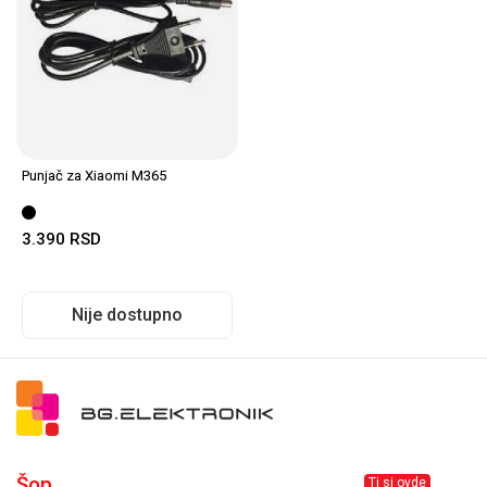
Punjač za Xiaomi M365
3.390
RSD
Nije dostupno
Šop
Ti si ovde