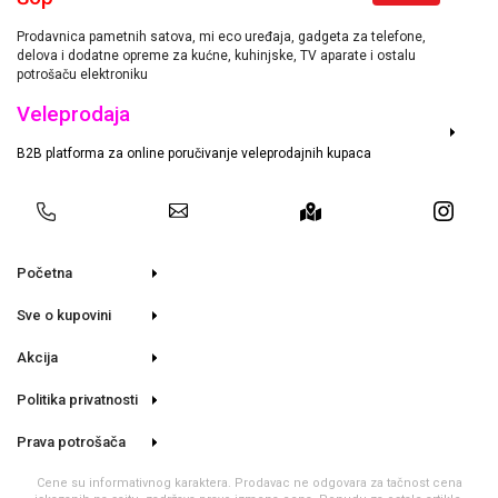
Prodavnica pametnih satova, mi eco uređaja, gadgeta za telefone,
delova i dodatne opreme za kućne, kuhinjske, TV aparate i ostalu
potrošaču elektroniku
Veleprodaja
B2B platforma za online poručivanje veleprodajnih kupaca
Početna
Sve o kupovini
Akcija
Politika privatnosti
Prava potrošača
Cene su informativnog karaktera. Prodavac ne odgovara za tačnost cena