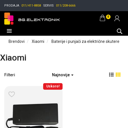
PRODAJA
011/411-8858
SERVIS
011/208-6666
0
Brendovi
Xiaomi
Baterije i punjači za električne skutere
Xiaomi
Filteri
Najnovije
Uskoro!