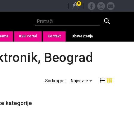
0
Nama
B2B Portal
Kontakt
Obaveštenja
ektronik, Beograd
Sortiraj po:
Najnovije
te kategorije