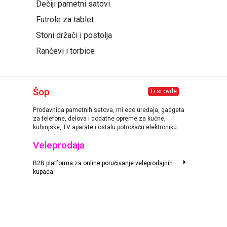
Dečiji pametni satovi
Futrole za tablet
Stoni držači i postolja
Rančevi i torbice
Šop
Ti si ovde
Prodavnica pametnih satova, mi eco uređaja, gadgeta
za telefone, delova i dodatne opreme za kućne,
kuhinjske, TV aparate i ostalu potrošaču elektroniku
Veleprodaja
B2B platforma za online poručivanje veleprodajnih
kupaca