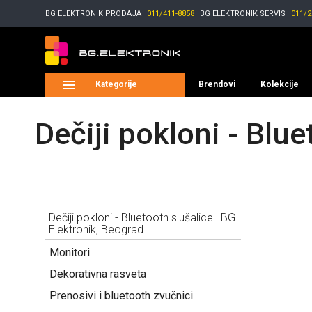
BG ELEKTRONIK
PRODAJA
011/411-8858
BG ELEKTRONIK
SERVIS
011/2
Kategorije
Brendovi
Kolekcije
Dečiji pokloni - Blu
Dečiji pokloni - Bluetooth slušalice | BG
Elektronik, Beograd
Monitori
Dekorativna rasveta
Prenosivi i bluetooth zvučnici