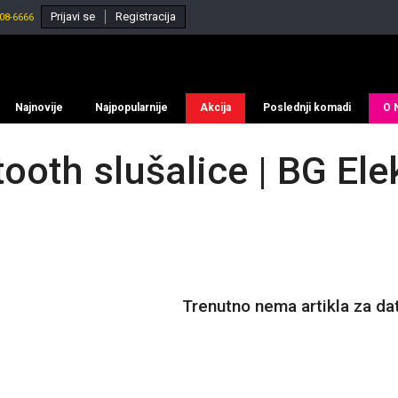
Prijavi se
Registracija
08-6666
Najnovije
Najpopularnije
Akcija
Poslednji komadi
O 
etooth slušalice | BG El
Trenutno nema artikla za da