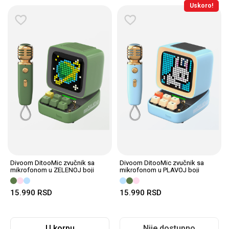
Uskoro!
Divoom DitooMic zvučnik sa
Divoom DitooMic zvučnik sa
mikrofonom u ZELENOJ boji
mikrofonom u PLAVOJ boji
15.990
RSD
15.990
RSD
U korpu
Nije dostupno