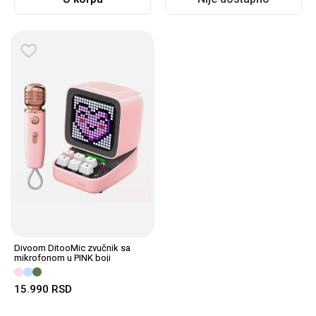
Divoom DitooMic zvučnik sa
mikrofonom u PINK boji
15.990
RSD