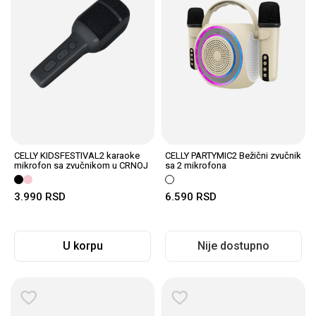
CELLY KIDSFESTIVAL2 karaoke
CELLY PARTYMIC2 Bežični zvučnik
mikrofon sa zvučnikom u CRNOJ
sa 2 mikrofona
boji
3.990
RSD
6.590
RSD
U korpu
Nije dostupno