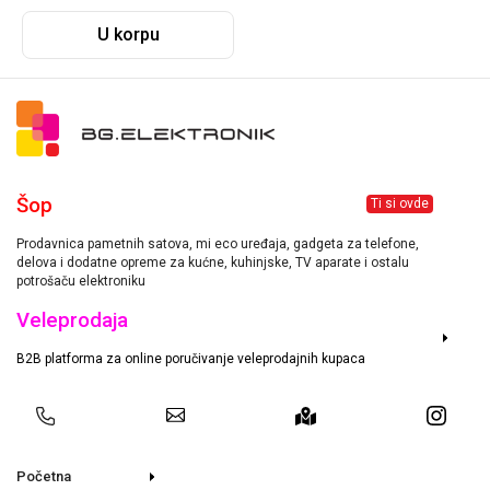
U korpu
Šop
Ti si ovde
Prodavnica pametnih satova, mi eco uređaja, gadgeta za telefone,
delova i dodatne opreme za kućne, kuhinjske, TV aparate i ostalu
potrošaču elektroniku
Veleprodaja
B2B platforma za online poručivanje veleprodajnih kupaca
Početna