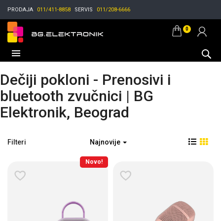
PRODAJA
011/411-8858
SERVIS
011/208-6666
0
Dečiji pokloni - Prenosivi i
bluetooth zvučnici | BG
Elektronik, Beograd
Filteri
Najnovije
Novo!