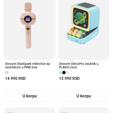
Divoom StarSpark mikrofon sa
Divoom DitooPro zvučnik u
zvučnikom u PINK boji
PLAVOJ boji
14.990
RSD
12.990
RSD
U korpu
U korpu