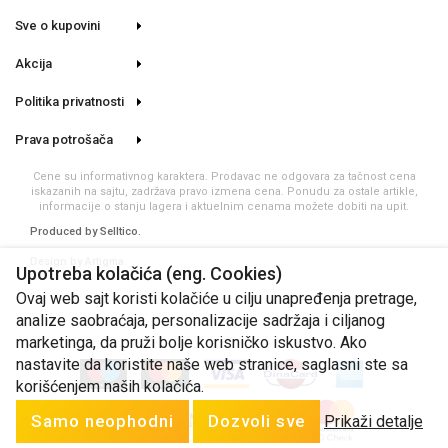
Sve o kupovini
Akcija
Politika privatnosti
Prava potrošača
Cene su informativnog karaktera. Prodavac ne odgovara za tačnost cena
iskazanih na sajtu, zadržava pravo izmena cena. Ponudu za ostale artikle,
informacije o stanju lagera i aktuelnim cenama možete dobiti na upit.
Produced by
Selltico.
Design by Artigma.
Upotreba kolačića (eng. Cookies)
Ovaj web sajt koristi kolačiće u cilju unapređenja pretrage,
analize saobraćaja, personalizacije sadržaja i ciljanog
marketinga, da pruži bolje korisničko iskustvo. Ako
nastavite da koristite naše web stranice, saglasni ste sa
korišćenjem naših kolačića.
Samo neophodni
Dozvoli sve
Prikaži detalje