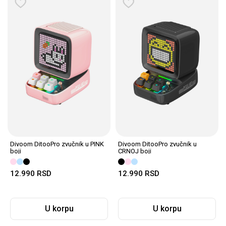
Divoom DitooPro zvučnik u PINK
Divoom DitooPro zvučnik u
boji
CRNOJ boji
12.990
RSD
12.990
RSD
U korpu
U korpu