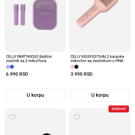
CELLY PARTYKIDS2 Bežični
CELLY KIDSFESTIVAL2 karaoke
zvučnik sa 2 mikrofona
mikrofon sa zvučnikom u PINK
LjUBIČASTI
boji
6.990
RSD
3.990
RSD
U korpu
U korpu
Uskoro!