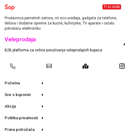
Šop
Ti si ovde
Prodavnica pametnih satova, mi eco uređaja, gadgeta za telefone,
delova i dodatne opreme za kućne, kuhinjske, TV aparate i ostalu
potrošaču elektroniku
Veleprodaja
B2B platforma za online poručivanje veleprodajnih kupaca
Početna
Sve o kupovini
Akcija
Politika privatnosti
Prava potrošača