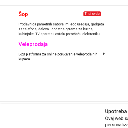
Šop
Ti si ovde
Prodavnica pametnih satova, mi eco uređaja, gadgeta
za telefone, delova i dodatne opreme za kućne,
kuhinjske, TV aparate i ostalu potrošaču elektroniku
Veleprodaja
B2B platforma za online poručivanje veleprodajnih
kupaca
Upotreba 
Cene su informativnog karaktera. Prodavac ne odgovara za tačnost
Ovaj web saj
personaliza