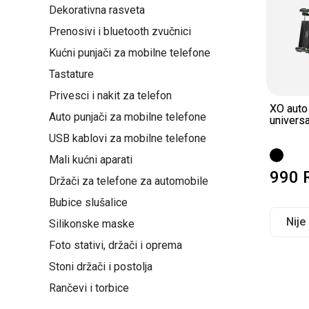
Dekorativna rasveta
Prenosivi i bluetooth zvučnici
Kućni punjači za mobilne telefone
Tastature
Privesci i nakit za telefon
XO auto
Auto punjači za mobilne telefone
universa
USB kablovi za mobilne telefone
Mali kućni aparati
990
Držači za telefone za automobile
Bubice slušalice
Nije
Silikonske maske
Foto stativi, držači i oprema
Stoni držači i postolja
Rančevi i torbice