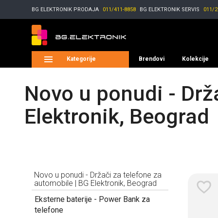
BG ELEKTRONIK
PRODAJA
011/411-8858
BG ELEKTRONIK
SERVIS
011/2
Kategorije
Brendovi
Kolekcije
Novo u ponudi - Drža
Elektronik, Beograd
Novo u ponudi - Držači za telefone za
automobile | BG Elektronik, Beograd
Eksterne baterije - Power Bank za
telefone