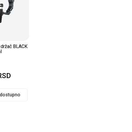
 držač BLACK
l
RSD
 dostupno