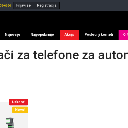
Prijavi se
Registracija
08-6666
Najnovije
Najpopularnije
Akcija
Poslednji komadi
O 
či za telefone za auto
Uskoro!
Novo!