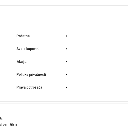
Početna
Sve o kupovini
Akcija
Politika privatnosti
Prava potrošača
rmacije o stanju lagera i aktuelnim cenama možete dobiti na upit.
a,
stvo. Ako