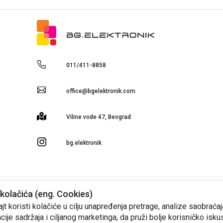
011/411-8858
office@bgelektronik.com
Viline vode 47, Beograd
bg.elektronik
kolačića (eng. Cookies)
 cena iskazanih na sajtu, zadržava pravo izmena cena. Ponudu za ostale artikle, info
t koristi kolačiće u cilju unapređenja pretrage, analize saobraćaj
cije sadržaja i ciljanog marketinga, da pruži bolje korisničko isku
Produced by
Selltico.
Design by Artigma.