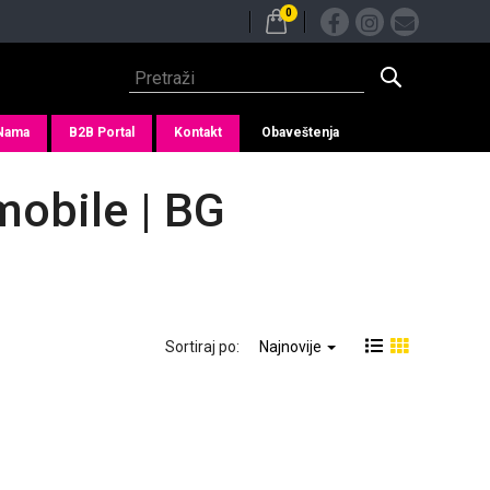
0
Nama
B2B Portal
Kontakt
Obaveštenja
mobile | BG
Sortiraj po:
Najnovije