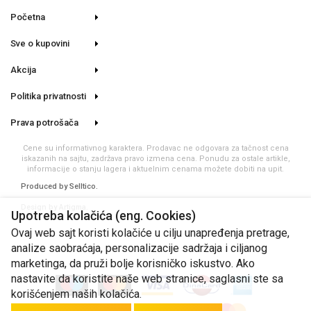
Početna
Sve o kupovini
Akcija
Politika privatnosti
Prava potrošača
Cene su informativnog karaktera. Prodavac ne odgovara za tačnost cena
iskazanih na sajtu, zadržava pravo izmena cena. Ponudu za ostale artikle,
informacije o stanju lagera i aktuelnim cenama možete dobiti na upit.
Produced by
Selltico.
Design by Artigma.
Upotreba kolačića (eng. Cookies)
Ovaj web sajt koristi kolačiće u cilju unapređenja pretrage,
analize saobraćaja, personalizacije sadržaja i ciljanog
marketinga, da pruži bolje korisničko iskustvo. Ako
nastavite da koristite naše web stranice, saglasni ste sa
korišćenjem naših kolačića.