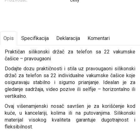
Proizvođač:
Celly
Opis
Specifikacija
Deklaracija
Komentari
Praktičan silikonski držač za telefon sa 22 vakumske
čašice – pravougaoni
Dodajte dozu praktičnosti i stila uz pravougaoni silikonski
držač za telefon sa 22 individualne vakumske čašice koje
osiguravaju stabilno i sigurno prianjanje. Idealan je za
gledanje sadržaja, video pozive ili selfije – horizontalno ili
vertikalno.
Ovaj višenamjenski nosač savršen je za korišćenje kod
kuće, u kancelariji, kolima ili na putovanjima. Silikonski
materijal visokog kvaliteta garantuje dugotrajnost i
fleksibilnost.