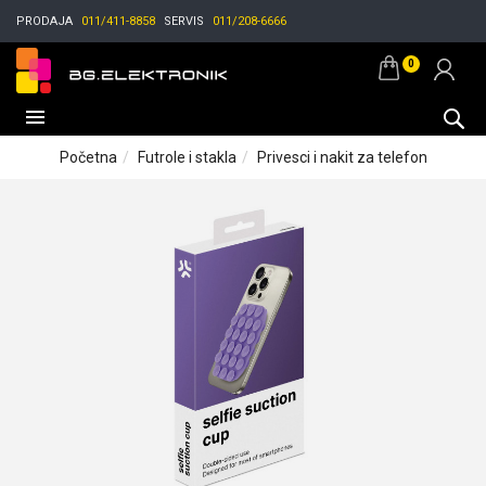
PRODAJA
011/411-8858
SERVIS
011/208-6666
0
Početna
Futrole i stakla
Privesci i nakit za telefon