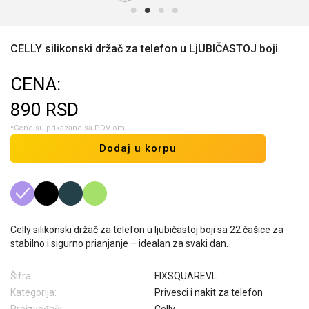
CELLY silikonski držač za telefon u LjUBIČASTOJ boji
CENA:
890
RSD
*Cene su prikazane sa PDV-om
Dodaj u korpu
Celly silikonski držač za telefon u ljubičastoj boji sa 22 čašice za
stabilno i sigurno prianjanje – idealan za svaki dan.
Šifra:
FIXSQUAREVL
Kategorija:
Privesci i nakit za telefon