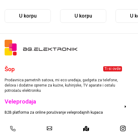
U korpu
U korpu
U k
Šop
Ti si ovde
Prodavnica pametnih satova, mi eco uređaja, gadgeta za telefone,
delova i dodatne opreme za kućne, kuhinjske, TV aparate i ostalu
potrošaču elektroniku
Veleprodaja
B2B platforma za online poručivanje veleprodajnih kupaca