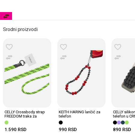
Srodni proizvodi
CELLY Crossbody strap
KEITH HARING lančić za
CELLY siliko
FREEDOM traka za
telefon
telefon u CR
telefon ZELENA
1.590
RSD
990
RSD
890
RSD