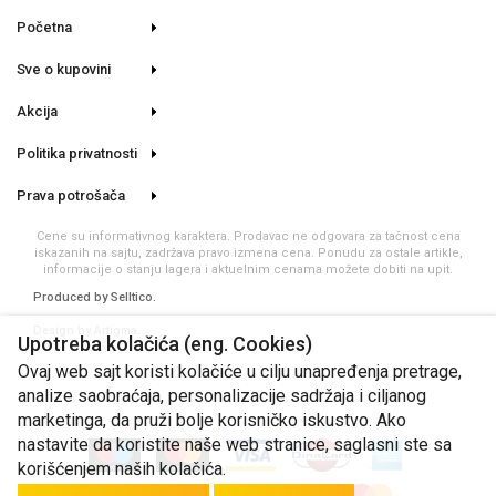
Početna
Sve o kupovini
Akcija
Politika privatnosti
Prava potrošača
Cene su informativnog karaktera. Prodavac ne odgovara za tačnost cena
iskazanih na sajtu, zadržava pravo izmena cena. Ponudu za ostale artikle,
informacije o stanju lagera i aktuelnim cenama možete dobiti na upit.
Produced by
Selltico.
Design by Artigma.
Upotreba kolačića (eng. Cookies)
Ovaj web sajt koristi kolačiće u cilju unapređenja pretrage,
analize saobraćaja, personalizacije sadržaja i ciljanog
marketinga, da pruži bolje korisničko iskustvo. Ako
nastavite da koristite naše web stranice, saglasni ste sa
korišćenjem naših kolačića.