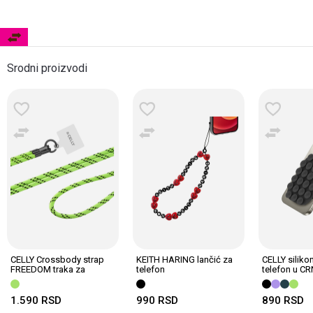
Srodni proizvodi
CELLY Crossbody strap
KEITH HARING lančić za
CELLY siliko
FREEDOM traka za
telefon
telefon u CR
telefon ZELENA
1.590
RSD
990
RSD
890
RSD