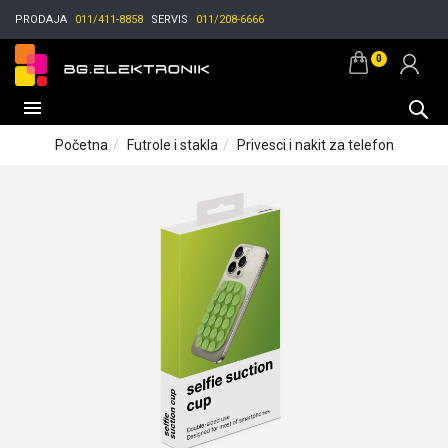
PRODAJA
011/411-8858
SERVIS
011/208-6666
0
Početna
Futrole i stakla
Privesci i nakit za telefon