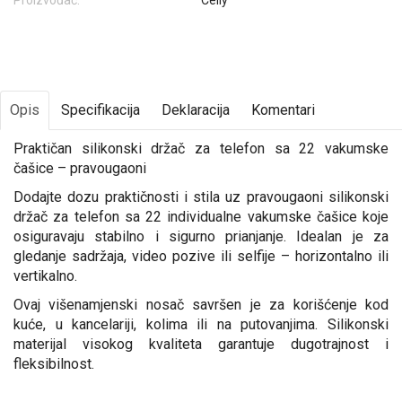
Proizvođač:
Celly
Opis
Specifikacija
Deklaracija
Komentari
Praktičan silikonski držač za telefon sa 22 vakumske
čašice – pravougaoni
Dodajte dozu praktičnosti i stila uz pravougaoni silikonski
držač za telefon sa 22 individualne vakumske čašice koje
osiguravaju stabilno i sigurno prianjanje. Idealan je za
gledanje sadržaja, video pozive ili selfije – horizontalno ili
vertikalno.
Ovaj višenamjenski nosač savršen je za korišćenje kod
kuće, u kancelariji, kolima ili na putovanjima. Silikonski
materijal visokog kvaliteta garantuje dugotrajnost i
fleksibilnost.