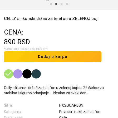
CELLY silikonski držač za telefon u ZELENOJ boji
CENA:
890
RSD
*Cene su prikazane sa PDV-om
Dodaj u korpu
Celly silikonski držač za telefon u zelenoj boji sa 22 čašice za
stabilno i sigurno prianjanje – idealan za svaki dan.
Šifra:
FIXSQUAREGN
Kategorija:
Privesci i nakit za telefon