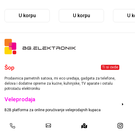
U korpu
U korpu
U k
Šop
Ti si ovde
Prodavnica pametnih satova, mi eco uređaja, gadgeta za telefone,
delova i dodatne opreme za kućne, kuhinjske, TV aparate i ostalu
potrošaču elektroniku
Veleprodaja
B2B platforma za online poručivanje veleprodajnih kupaca