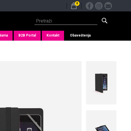
0
Nama
B2B Portal
Kontakt
Obaveštenja