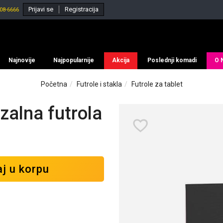
Prijavi se
Registracija
08-6666
Najnovije
Najpopularnije
Akcija
Poslednji komadi
O 
Početna
Futrole i stakla
Futrole za tablet
alna futrola
j u korpu