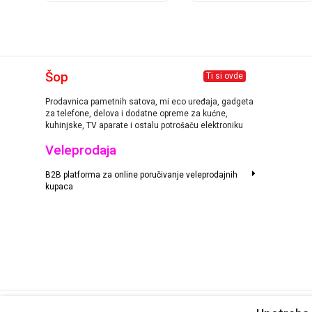
Šop
Ti si ovde
Prodavnica pametnih satova, mi eco uređaja, gadgeta
za telefone, delova i dodatne opreme za kućne,
kuhinjske, TV aparate i ostalu potrošaču elektroniku
Veleprodaja
B2B platforma za online poručivanje veleprodajnih
kupaca