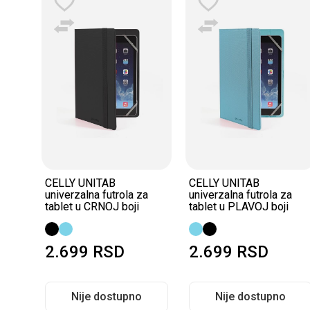
11
CELLY UNITAB
CELLY UNITAB
a
univerzalna futrola za
univerzalna futrola za
tablet u CRNOJ boji
tablet u PLAVOJ boji
2.699
RSD
2.699
RSD
Nije dostupno
Nije dostupno