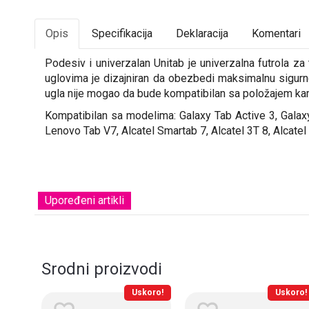
Opis
Specifikacija
Deklaracija
Komentari
Podesiv i univerzalan Unitab je univerzalna futrola z
uglovima je dizajniran da obezbedi maksimalnu sigurno
ugla nije mogao da bude kompatibilan sa položajem kam
Kompatibilan sa modelima: Galaxy Tab Active 3, Gal
Lenovo Tab V7, Alcatel Smartab 7, Alcatel 3T 8, Alcat
Upoređeni artikli
Srodni proizvodi
koro!
Uskoro!
Uskoro!