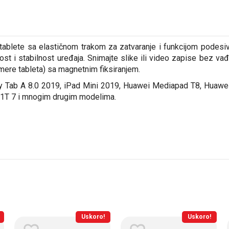
a tablete sa elastičnom trakom za zatvaranje i funkcijom podesiv
st i stabilnost uređaja. Snimajte slike ili video zapise bez vađ
ere tableta) sa magnetnim fiksiranjem.
axy Tab A 8.0 2019, iPad Mini 2019, Huawei Mediapad T8, Huaw
el 1T 7 i mnogim drugim modelima.
Uskoro!
Uskoro!