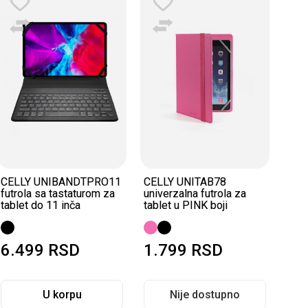
CELLY UNIBANDTPRO11
CELLY UNITAB78
CELL
futrola sa tastaturom za
univerzalna futrola za
lapt
tablet do 11 inča
tablet u PINK boji
6.499
RSD
1.799
RSD
3.
U korpu
Nije dostupno