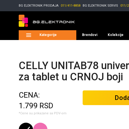
BG ELEKTRONIK
PRODAJA
011/411-8858
BG ELEKTRONIK
SERVIS
011/2
Kategorije
Brendovi
Kolekcije
CELLY UNITAB78 univerz
za tablet u CRNOJ boji
CENA:
Doda
1.799
RSD
*Cene su prikazane sa PDV-om