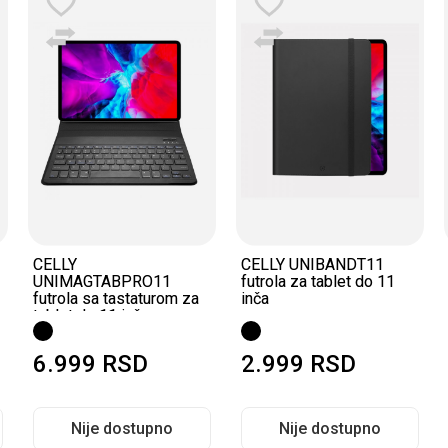
CELLY
CELLY UNIBANDT11
UNIMAGTABPRO11
futrola za tablet do 11
futrola sa tastaturom za
inča
tablet do 11 inča
6.999
RSD
2.999
RSD
Nije dostupno
Nije dostupno