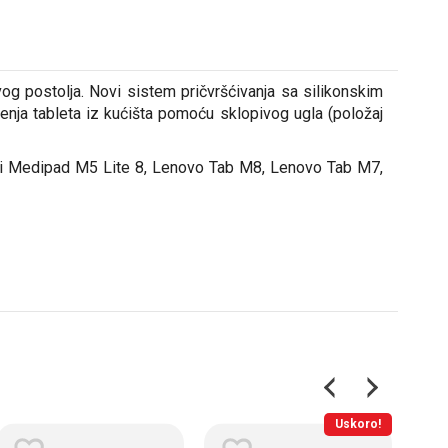
og postolja. Novi sistem pričvršćivanja sa silikonskim
enja tableta iz kućišta pomoću sklopivog ugla (položaj
ei Medipad M5 Lite 8, Lenovo Tab M8, Lenovo Tab M7,
Uskoro!